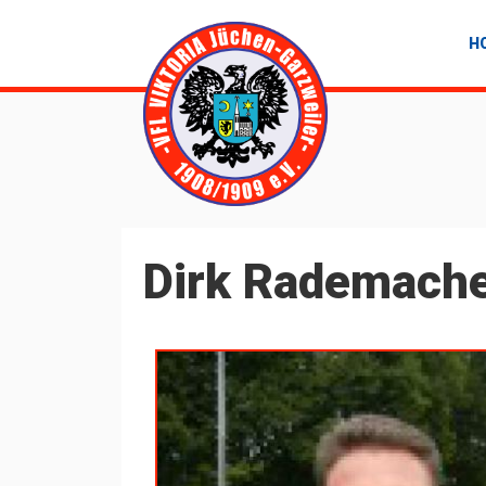
Jump to Navigation
H
Dirk Rademach