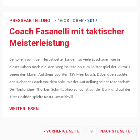
PRESSEABTEILUNG...
•
16 OKTOBER
•
2017
Coach Fasanelli mit taktischer
Meisterleistung
Bei tollem sonnigen Herbstwetter fanden so viele Zuschauer, wie in
dieser Saison noch nie, den Weg ins Stadion zum Spitzenspiel der Viktoria
gegen den klaren Aufstiegsfavoriten TSV Meerbusch. Dabei überraschte
der Jüchener Coach vor dem Spiel mit der Aufstellung seiner Mannschaft.
Der Toptorjäger Thorben Schmitt blieb zunächst auf der Bank und auf der
10er Position spielte Kosta Jamarishvili.
WEITERLESEN...
Seiten
…
‹ VORHERIGE SEITE
8
NÄCHSTE SEITE ›